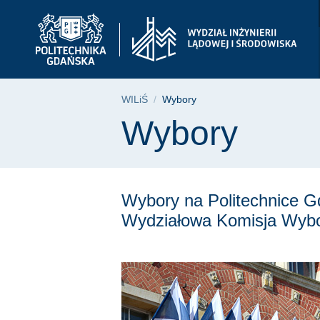
Wybory | Wydział Inż
Przejdź
Przejdź
Przejdź
do
do
do
menu
wyszukiwarki
treści
głównego
Ścieżka nawigac
WILiŚ
Wybory
Treść strony
Wybory
Wybory na Politechnice G
Wydziałowa Komisja Wybo