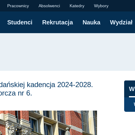
ynierii Lądowej i Śro
Pracownicy
Absolwenci
Katedry
Wybory
Studenci
Rekrutacja
Nauka
Wydział
yjna
dańskiej kadencja 2024-2028.
N
W
rcza nr 6.