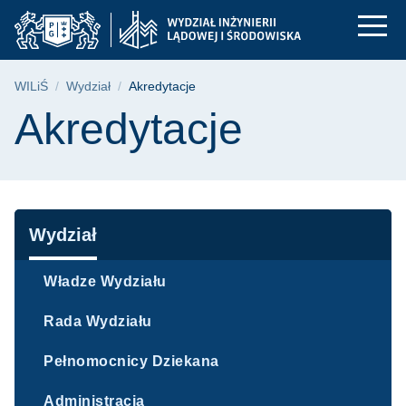
Akredytacje | Wydzia
Przejdź
Przejdź
Przejdź
do
do
do
menu
wyszukiwarki
treści
głównego
Ścieżka nawigacyjna
WILiŚ
Wydział
Akredytacje
Treść strony
Akredytacje
Nawigacja
Wydział
Władze Wydziału
Rada Wydziału
Pełnomocnicy Dziekana
Administracja