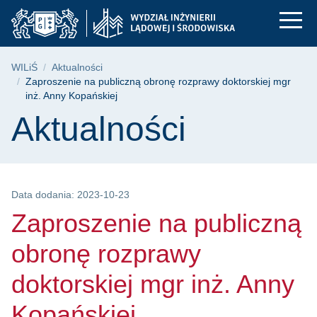
Zaproszenie na publi
Przejdź
Przejdź
Przejdź
do
do
do
menu
wyszukiwarki
treści
głównego
Ścieżka nawigacyjna
WILiŚ
Aktualności
Zaproszenie na publiczną obronę rozprawy doktorskiej mgr
inż. Anny Kopańskiej
Treść strony
Aktualności
Data dodania: 2023-10-23
Zaproszenie na publiczną
obronę rozprawy
doktorskiej mgr inż. Anny
Kopańskiej