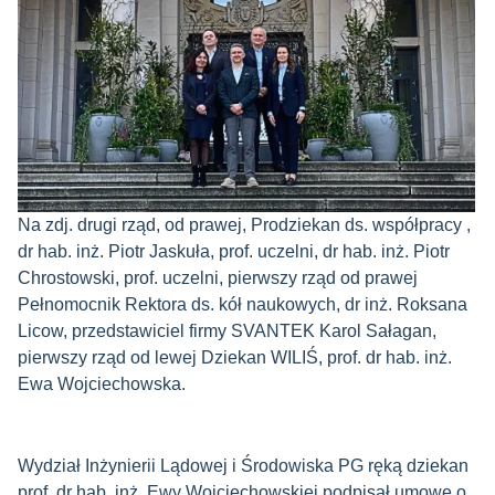
Na zdj. drugi rząd, od prawej, Prodziekan ds. współpracy ,
dr hab. inż. Piotr Jaskuła, prof. uczelni, dr hab. inż. Piotr
Chrostowski, prof. uczelni, pierwszy rząd od prawej
Pełnomocnik Rektora ds. kół naukowych, dr inż. Roksana
Licow, przedstawiciel firmy SVANTEK Karol Sałagan,
pierwszy rząd od lewej Dziekan WILIŚ, prof. dr hab. inż.
Ewa Wojciechowska.
Wydział Inżynierii Lądowej i Środowiska PG ręką dziekan
prof. dr hab. inż. Ewy Wojciechowskiej podpisał umowę o