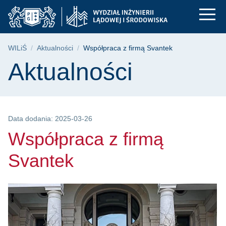
Współpraca z firmą S
Przejdź
Przejdź
Przejdź
do
do
do
menu
wyszukiwarki
treści
głównego
Ścieżka nawigacyjna
WILiŚ
Aktualności
Współpraca z firmą Svantek
Treść strony
Aktualności
Data dodania: 2025-03-26
Współpraca z firmą
Svantek