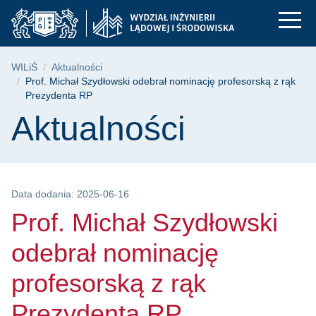
Prof. Michał Szydłow
Przejdź
Przejdź
Przejdź
do
do
do
menu
wyszukiwarki
treści
głównego
Ścieżka nawigacyjna
WILiŚ
Aktualności
Prof. Michał Szydłowski odebrał nominację profesorską z rąk
Prezydenta RP
Treść strony
Aktualności
Data dodania: 2025-06-16
Prof. Michał Szydłowski
odebrał nominację
profesorską z rąk
Prezydenta RP