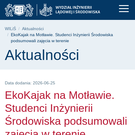
EkoKajak na Motławie
Przejdź
Przejdź
Przejdź
do
do
do
menu
wyszukiwarki
treści
głównego
Ścieżka nawigacyjna
WILiŚ
Aktualności
EkoKajak na Motławie. Studenci Inżynierii Środowiska
podsumowali zajęcia w terenie
Treść strony
Aktualności
Data dodania: 2026-06-25
EkoKajak na Motławie.
Studenci Inżynierii
Środowiska podsumowali
zajęcia w terenie