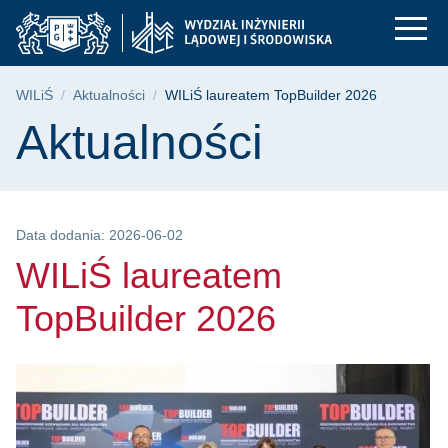
WILiŚ laureatem TopB
Przejdź
Przejdź
Przejdź
do
do
do
menu
wyszukiwarki
treści
głównego
Ścieżka nawigacyjna
WILiŚ
Aktualności
WILiŚ laureatem TopBuilder 2026
Treść strony
Aktualności
Data dodania: 2026-06-02
WILiŚ laureatem
TopBuilder 2026