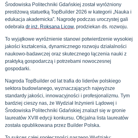
Środowiska Politechniki Gdańskiej został wyróżniony
prestiżową statuetką TopBuilder 2026 w kategorii „Nauka i
edukacja akademicka”. Nagrodę podczas uroczystej gali
odebrała
dr inż. Roksana Licow
, prodziekan ds. rozwoju.
To wyjątkowe wyróżnienie stanowi potwierdzenie wysokiej
jakości kształcenia, dynamicznego rozwoju działalności
naukowo-badawczej oraz skutecznego łączenia nauki z
praktyką gospodarczą i potrzebami nowoczesnej
gospodarki.
Nagroda TopBuilder od lat trafia do liderów polskiego
sektora budowlanego, wyznaczających najwyższe
standardy jakości, innowacyjności i profesjonalizmu. Tym
bardziej cieszy nas, że Wydział Inżynierii Lądowej i
Środowiska Politechniki Gdańskiej znalazł się w gronie
laureatów XVIII edycji konkursu. Oficjalna lista laureatów
została opublikowana przez Builder Polska.
To sukces całej społeczności naszego Wydziału: