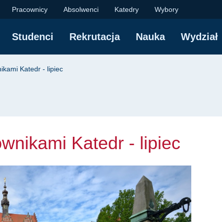
ami Katedr - lipiec |
Pracownicy
Absolwenci
Katedry
Wybory
Studenci
Rekrutacja
Nauka
Wydział
yjna
ikami Katedr - lipiec
wnikami Katedr - lipiec