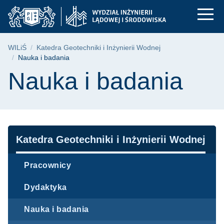
Nauka i badania | Wy
Przejdź
Przejdź
Przejdź
do
do
do
menu
wyszukiwarki
treści
głównego
Ścieżka nawigacyjna
WILiŚ
Katedra Geotechniki i Inżynierii Wodnej
Nauka i badania
Treść strony
Nauka i badania
Nawigacja
Katedra Geotechniki i Inżynierii Wodnej
Pracownicy
Dydaktyka
Nauka i badania