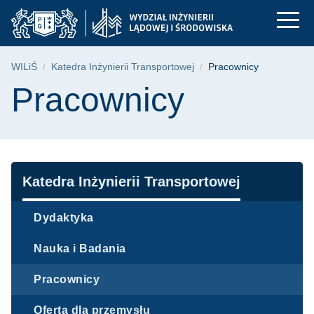
Pracownicy - Katedra
Przejdź
Przejdź
Przejdź
do
do
do
menu
wyszukiwarki
treści
głównego
Ścieżka nawigacyjna
WILiŚ
Katedra Inżynierii Transportowej
Pracownicy
Treść strony
Pracownicy
Nawigacja
Katedra Inżynierii Transportowej
Dydaktyka
Nauka i Badania
Pracownicy
Oferta dla przemysłu