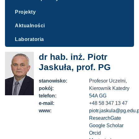
Projekty
Aktualności
Laboratoria
dr hab. inż. Piotr
Jaskuła, prof. PG
stanowisko:
Profesor Uczelni,
pokój:
Kierownik Katedry
telefon:
54A GG
e-mail:
+48 58 347 13 47
www:
piotr.jaskula@pg.edu.p
ResearchGate
Google Scholar
Orcid