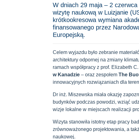
W dniach 29 maja – 2 czerwca 2
wizytę naukową w Luizjanie 
krótkookresowa wymiana akade
finansowanego przez Narodową
Europejską.
Celem wyjazdu było zebranie materia
architektury odpornej na zmiany klimat
ramach współpracy z prof. Elizabeth C
w Kanadzie
– oraz zespołem
The Buo
innowacyjnych rozwiązaniach dla ter
Dr inż. Miszewska miała okazję zapozn
budynków podczas powodzi, wziąć udzi
wizje lokalne w miejscach realizacji p
Wizyta stanowiła istotny etap pracy ba
zrównoważonego projektowania, a tak
naukowej.