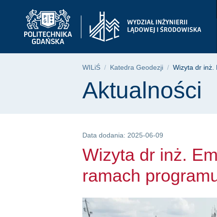
Wizyta dr inż. Emili
Przejdź
Przejdź
Przejdź
do
do
do
menu
wyszukiwarki
treści
głównego
Ścieżka nawigac
WILiŚ
Katedra Geodezji
Wizyta dr inż
Treść strony
Aktualności
Data dodania: 2025-06-09
Wizyta dr inż. Em
ramach progra