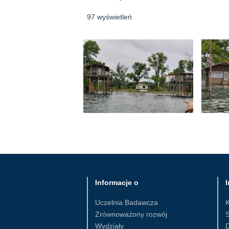
97 wyświetleń
Informacje o
I
Uczelnia Badawcza
Zrównoważony rozwój
S
Wydziały
D