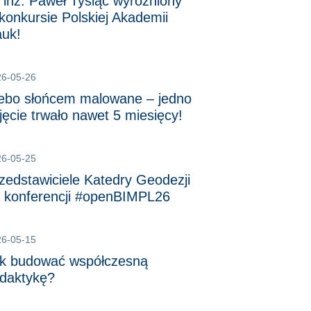
 inż. Paweł Tysiąc wyróżniony
konkursie Polskiej Akademii
uk!
26-05-26
ebo słońcem malowane – jedno
jęcie trwało nawet 5 miesięcy!
26-05-25
zedstawiciele Katedry Geodezji
 konferencji #openBIMPL26
26-05-15
k budować współczesną
daktykę?