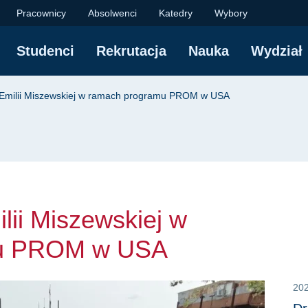
i Miszewskiej w rama
Pracownicy
Absolwenci
Katedry
Wybory
Studenci
Rekrutacja
Nauka
Wydział
yjna
. Emilii Miszewskiej w ramach programu PROM w USA
ilii Miszewskiej w
mu PROM w USA
20