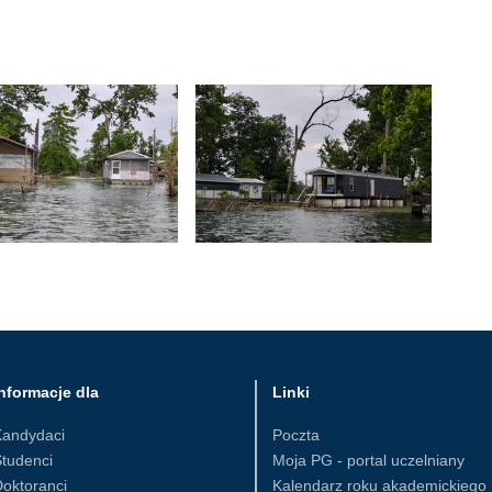
nformacje dla
Linki
Kandydaci
Poczta
tudenci
Moja PG - portal uczelniany
oktoranci
Kalendarz roku akademickiego