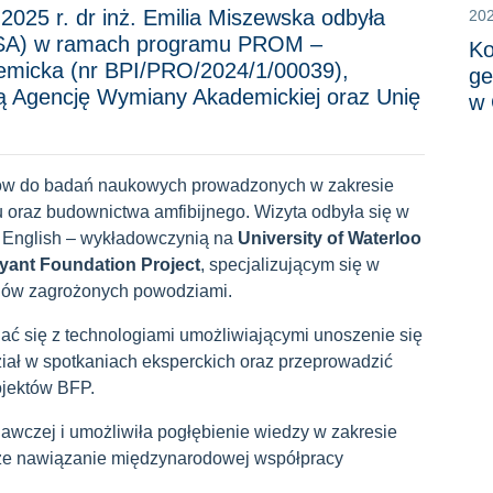
025 r. dr inż. Emilia Miszewska odbyła
20
(USA) w ramach programu PROM –
Ko
micka (nr BPI/PRO/2024/1/00039),
ge
 Agencję Wymiany Akademickiej oraz Unię
w 
łów do badań naukowych prowadzonych w zakresie
u oraz budownictwa amfibijnego. Wizyta odbyła się w
. English – wykładowczynią na
University of Waterloo
yant Foundation Project
, specjalizującym się w
enów zagrożonych powodziami.
ać się z technologiami umożliwiającymi unoszenie się
ał w spotkaniach eksperckich oraz przeprowadzić
rojektów BFP.
dawczej i umożliwiła pogłębienie wiedzy w zakresie
że nawiązanie międzynarodowej współpracy