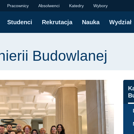
udowlanej | Wydział I
Pracownicy
Absolwenci
Katedry
Wybory
Studenci
Rekrutacja
Nauka
Wydział
yjna
nierii Budowlanej
N
Ka
B