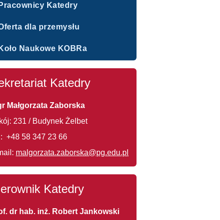
Pracownicy Katedry
Oferta dla przemysłu
Koło Naukowe KOBRa
ekretariat Katedry
r Małgorzata Zaborska
kój: 231 / Budynek Żelbet
l.: +48 58 347 23 66
mail:
malgorzata.zaborska@pg.edu.pl
ierownik Katedry
of. dr hab. inż. Robert Jankowski