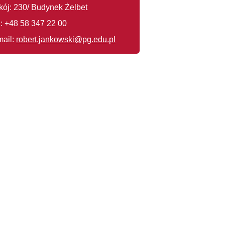
kój: 230/ Budynek Żelbet
l.: +48 58 347 22 00
mail:
robert.jankowski@pg.edu.pl