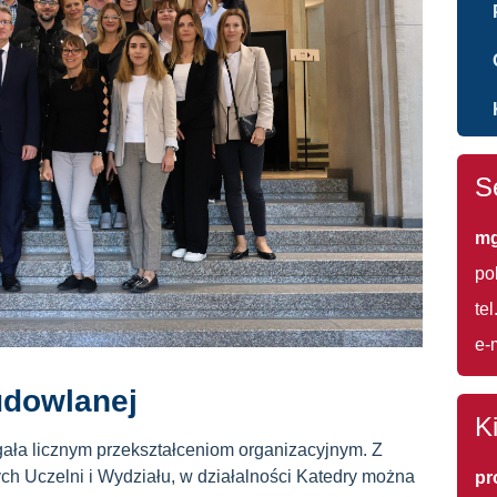
S
mg
po
te
e-
udowlanej
K
egała licznym przekształceniom organizacyjnym. Z
ych Uczelni i Wydziału, w działalności Katedry można
pr